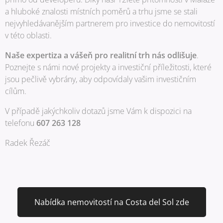
a hluboké znalosti místních poměrů a trhu jsme se stali
nejvyhledávanějším partnerem pro investice do nemovitostí
v této oblasti.
Naše expertiza a vášeň pro realitní trh nás odlišuje
.
Poznejte s námi nové projekty a investiční příležitosti, které
jsou pečlivě vybrány, aby odpovídaly vašim investičním
cílům.
V případě jakýchkoliv dotazů jsme Vám k dispozici na
telefonu
607 263 128
Radek Řezáč
Nabídka nemovitostí na Costa del Sol zde