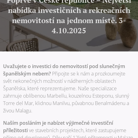
Poprvé v České republice – Největší
nabídka investičních a rekreačních
nemovitostí na jednom místě. 3-
4.10.2025
Uvažujete o investici do nemovitostí pod slunečným
španělským nebem?
Připojte se k nám a prozkoumejte
svět nekonečných možností v nádherných oblastech
Španělska, které reprezentujeme. Naše specializace
zahrnuje oblíbenou Marbellu, kouzelnou Esteponu, slunný
Torre del Mar, klidnou Manilvu, půvabnou Benalmádenu a
živou Malagu.
Naším posláním je nabízet výjimečné investiční
příležitosti
ve stavebních projektech, které zastupujeme
přímo od developerů. Díky naší 12leté přítomnosti v Malaze