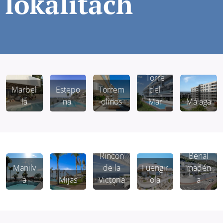
lokalitách
Torre
Marbel
Estepo
Torrem
del
la
na
olinos
Mar
Málaga
Rincon
Benal
Manilv
de la
Fuengir
madén
a
Mijas
Victoria
ola
a