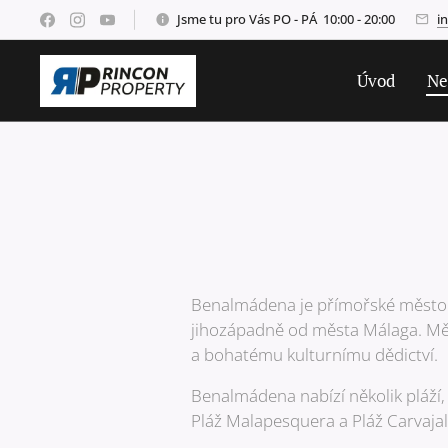
Jsme tu pro Vás PO - PÁ 10:00 - 20:00
i
Úvod
Ne
Benalmádena je přímořské město a 
jihozápadně od města Málaga. Měs
a bohatému kulturnímu dědictví.
Benalmádena nabízí několik pláží, 
Pláž Malapesquera a Pláž Carvajal.