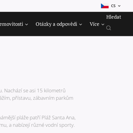
CS
Hledat
emovitosti
Otázky a odpovědi
Více
. Nachází se asi 15 kilometrů
lážím, přístavu, zábavním parkům
ámější pláže patří Pláž Santa Ana,
mu, a nabízejí různé vodní sporty.