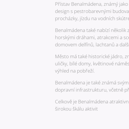
Přístav Benalmádena, známý jako P
design s pestrobarevnými budovam
procházky, jízdu na vodních skútr
Benalmádena také nabízí několik z
horskými dráhami, atrakcemi a scé
domovem delfínů, lachtanů a dalš
Město má také historické jádro, 
uličky, bílé domy, květinové námě
výhled na pobřeží.
Benalmádena je také známá svými 
dopravní infrastrukturu, včetně p
Celkově je Benalmádena atraktivní d
širokou škálu aktivit