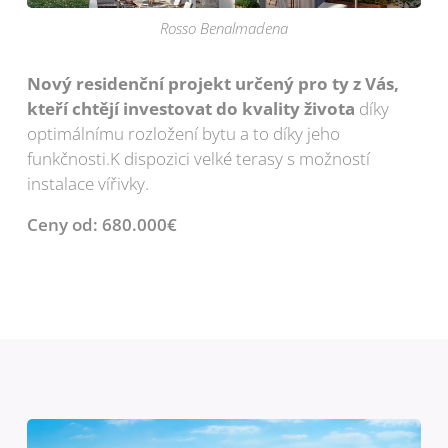
Rosso Benalmadena
Nový residenční projekt určený pro ty z Vás,
kteří chtějí investovat do kvality života
díky
optimálnímu rozložení bytu a to díky jeho
funkčnosti.K dispozici velké terasy s možností
instalace vířivky.
Ceny od: 680.000€