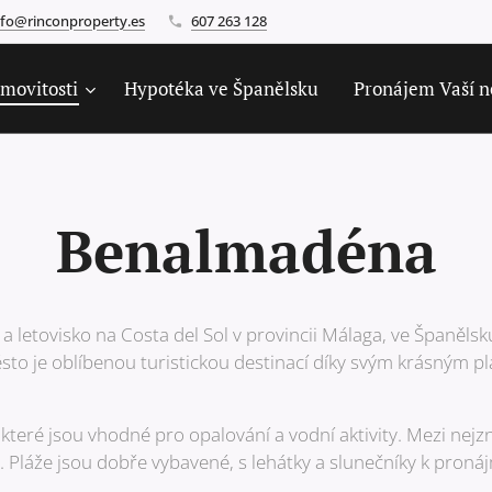
nfo@rinconproperty.es
607 263 128
movitosti
Hypotéka ve Španělsku
Pronájem Vaší n
Benalmadéna
letovisko na Costa del Sol v provincii Málaga, ve Španělsku
to je oblíbenou turistickou destinací díky svým krásným p
které jsou vhodné pro opalování a vodní aktivity. Mezi nejzn
 Pláže jsou dobře vybavené, s lehátky a slunečníky k pronáj