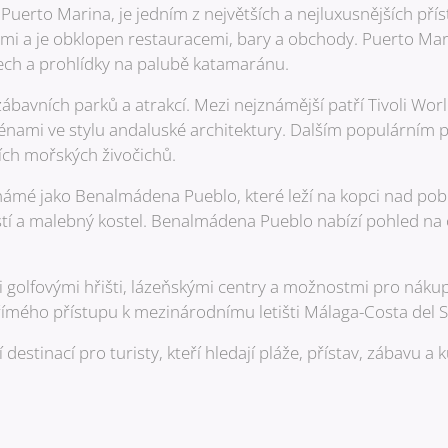
uerto Marina, je jedním z největších a nejluxusnějších pří
i a je obklopen restauracemi, bary a obchody. Puerto Ma
ech a prohlídky na palubě katamaránu.
ábavních parků a atrakcí. Mezi nejznámější patří Tivoli Wor
nami ve stylu andaluské architektury. Dalším populárním p
ích mořských živočichů.
známé jako Benalmádena Pueblo, které leží na kopci nad pob
stí a malebný kostel. Benalmádena Pueblo nabízí pohled na 
golfovými hřišti, lázeňskými centry a možnostmi pro náku
římého přístupu k mezinárodnímu letišti Málaga-Costa del S
estinací pro turisty, kteří hledají pláže, přístav, zábavu a k