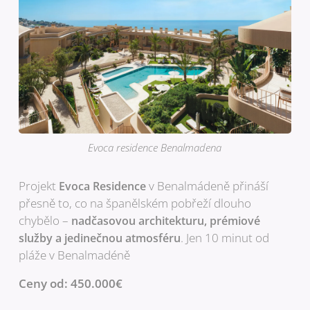
Evoca residence Benalmadena
Projekt
v Benalmádeně přináší
Evoca Residence
přesně to, co na španělském pobřeží dlouho
chybělo –
nadčasovou architekturu, prémiové
. Jen 10 minut od
služby a jedinečnou atmosféru
pláže v Benalmadéně
Ceny od: 450.000€