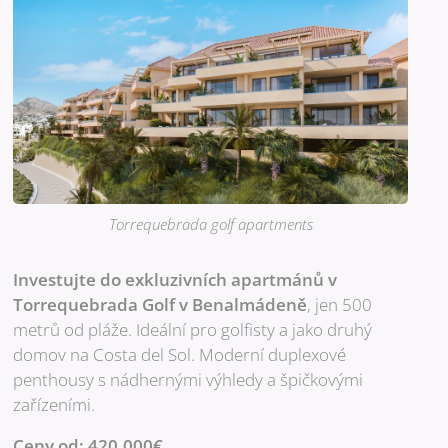
Torrequebrada golf apartments
Investujte do exkluzivních apartmánů v
Torrequebrada Golf v Benalmádeně
, jen 500
metrů od pláže. Ideální pro golfisty a jako druhý
domov na Costa del Sol. Moderní duplexové
penthousy s nádhernými výhledy a špičkovými
zařízeními.
Ceny od: 420.000€