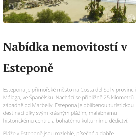
Nabídka nemovitostí v
Esteponě
Estepona je přímořské město na Costa del Sol v provincii
Málaga, ve Španělsku. Nachází se přibližně 25 kilometrů
západně od Marbelly. Estepona je oblíbenou turistickou
destinací díky svým krásným plážím, malebnému
historickému centru a bohatému kulturnímu dědictví.
Pláže v Esteponě jsou rozlehlé, písečné a dobře