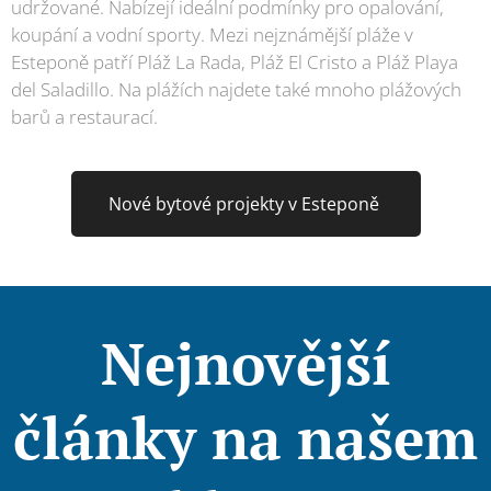
udržované. Nabízejí ideální podmínky pro opalování,
koupání a vodní sporty. Mezi nejznámější pláže v
Esteponě patří Pláž La Rada, Pláž El Cristo a Pláž Playa
del Saladillo. Na plážích najdete také mnoho plážových
barů a restaurací.
Nové bytové projekty v Esteponě
Nejnovější
články na našem