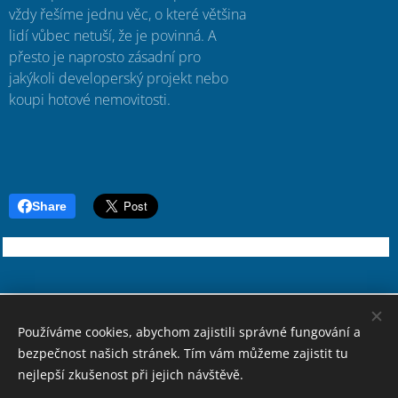
vždy řešíme jednu věc, o které většina
lidí vůbec netuší, že je povinná. A
přesto je naprosto zásadní pro
jakýkoli developerský projekt nebo
koupi hotové nemovitosti.
Share
Rincon Property Home S.L.
Používáme cookies, abychom zajistili správné fungování a
© 2021-2026 Všechna práva vyhrazena
bezpečnost našich stránek. Tím vám můžeme zajistit tu
Právní informace
Cookies
nejlepší zkušenost při jejich návštěvě.