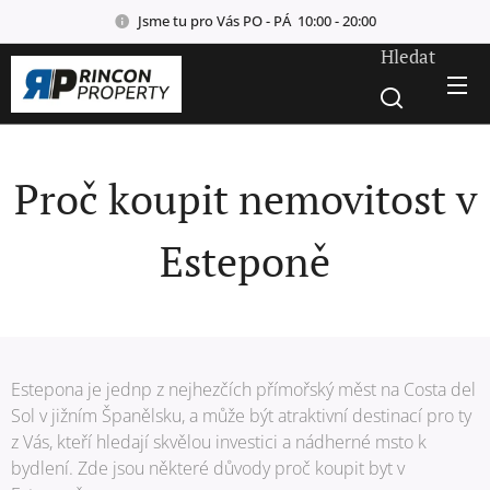
Jsme tu pro Vás PO - PÁ 10:00 - 20:00
Hledat
Proč koupit nemovitost v
Esteponě
Estepona je jednp z nejhezčích přímořský měst na Costa del
Sol v jižním Španělsku, a může být atraktivní destinací pro ty
z Vás, kteří hledají skvělou investici a nádherné msto k
bydlení. Zde jsou některé důvody proč koupit byt v