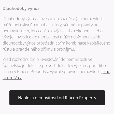
Dlouhodobý výnos:
Dlouhodobý výnos z investic do španělských nemovitostí
může být ovlivněn mnoha faktory, včetně poptávky po
nemovitostech, inflace, úrokových sazb a ekonomického
vývoje. Investice do nemovitostí může nabídnout solidní
dlouhodobý výnos prostřednictvím kombinace kapitálového
růstu a pravidelného příjmu z pronájmu.
Před rozhodnutím o investování do nemovitostí ve
Španělsku je důležité provést důkladný výzkum, poradit se s
snámi v Rincon Property a vybrat správnou nemovitost.
Jsme
tu pro Vás.
Nabídka nemovitostí od Rincon Property