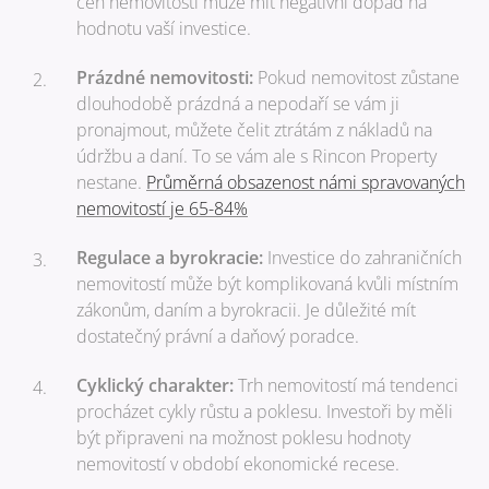
cen nemovitostí může mít negativní dopad na
hodnotu vaší investice.
Prázdné nemovitosti:
Pokud nemovitost zůstane
dlouhodobě prázdná a nepodaří se vám ji
pronajmout, můžete čelit ztrátám z nákladů na
údržbu a daní. To se vám ale s Rincon Property
nestane.
Průměrná obsazenost námi spravovaných
nemovitostí je 65-84%
Regulace a byrokracie:
Investice do zahraničních
nemovitostí může být komplikovaná kvůli místním
zákonům, daním a byrokracii. Je důležité mít
dostatečný právní a daňový poradce.
Cyklický charakter:
Trh nemovitostí má tendenci
procházet cykly růstu a poklesu. Investoři by měli
být připraveni na možnost poklesu hodnoty
nemovitostí v období ekonomické recese.