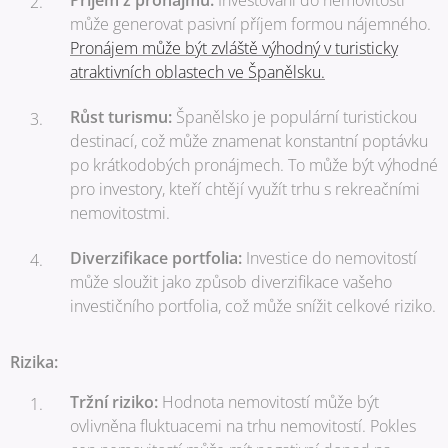
Příjem z pronájmu:
Investování do nemovitostí
může generovat pasivní příjem formou nájemného.
Pronájem může být zvláště výhodný v turisticky
atraktivních oblastech ve Španělsku.
Růst turismu:
Španělsko je populární turistickou
destinací, což může znamenat konstantní poptávku
po krátkodobých pronájmech. To může být výhodné
pro investory, kteří chtějí využít trhu s rekreačními
nemovitostmi.
Diverzifikace portfolia:
Investice do nemovitostí
může sloužit jako způsob diverzifikace vašeho
investičního portfolia, což může snížit celkové riziko.
Rizika:
Tržní riziko:
Hodnota nemovitostí může být
ovlivněna fluktuacemi na trhu nemovitostí. Pokles