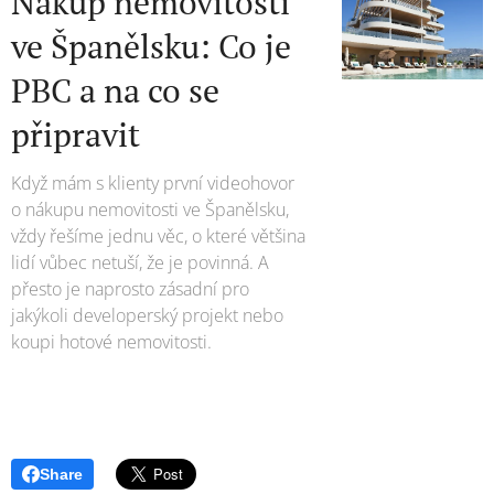
Nákup nemovitosti
ve Španělsku: Co je
PBC a na co se
připravit
Když mám s klienty první videohovor
o nákupu nemovitosti ve Španělsku,
vždy řešíme jednu věc, o které většina
lidí vůbec netuší, že je povinná. A
přesto je naprosto zásadní pro
jakýkoli developerský projekt nebo
koupi hotové nemovitosti.
Share