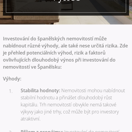
Investování do španělských nemovitostí může
nabídnout různé výhody, ale také nese určitá rizika. Zde
je přehled potenciálních výhod, rizik a faktorů
ovlivňujících dlouhodobý výnos při investování do
nemovitostí ve Španělsku:
Výhody:
Stabilita hodnoty:
Nemovitosti mohou nabídnout
stabilní hodnotu a přinášet dlouhodobý růst
kapitálu. Trh nemovitostí obvykle nemá takové
výkyvy jako jiné trhy, což může být pro investory
atraktivní.