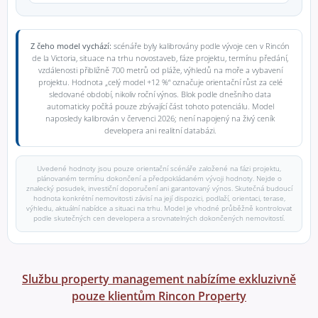
Z čeho model vychází:
scénáře byly kalibrovány podle vývoje cen v Rincón
de la Victoria, situace na trhu novostaveb, fáze projektu, termínu předání,
vzdálenosti přibližně 700 metrů od pláže, výhledů na moře a vybavení
projektu. Hodnota „celý model +12 %“ označuje orientační růst za celé
sledované období, nikoliv roční výnos. Blok podle dnešního data
automaticky počítá pouze zbývající část tohoto potenciálu. Model
naposledy kalibrován v červenci 2026; není napojený na živý ceník
developera ani realitní databázi.
Uvedené hodnoty jsou pouze orientační scénáře založené na fázi projektu,
plánovaném termínu dokončení a předpokládaném vývoji hodnoty. Nejde o
znalecký posudek, investiční doporučení ani garantovaný výnos. Skutečná budoucí
hodnota konkrétní nemovitosti závisí na její dispozici, podlaží, orientaci, terase,
výhledu, aktuální nabídce a situaci na trhu. Model je vhodné průběžně kontrolovat
podle skutečných cen developera a srovnatelných dokončených nemovitostí.
Službu property management nabízíme exkluzivně
pouze klientům Rincon Property