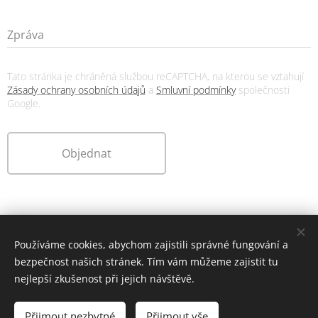
Zpráva
Tato stránka je chráněná službou reCAPTCHA, na kterou se vztahují
Zásady ochrany osobních údajů
a
Smluvní podmínky
společnosti
Google.
Objednat
Rincon Property Home S.L.
Používáme cookies, abychom zajistili správné fungování a
© 2021-2026 Všechna práva vyhrazena
bezpečnost našich stránek. Tím vám můžeme zajistit tu
Právní informace
Cookies
nejlepší zkušenost při jejich návštěvě.
Jazyky
Přijmout nezbytné
Přijmout vše