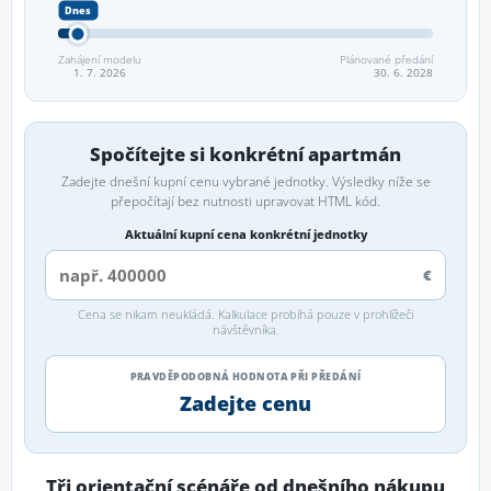
Zahájení modelu
Plánované předání
1. 7. 2026
30. 6. 2028
Spočítejte si konkrétní apartmán
Zadejte dnešní kupní cenu vybrané jednotky. Výsledky níže se
přepočítají bez nutnosti upravovat HTML kód.
Aktuální kupní cena konkrétní jednotky
€
Cena se nikam neukládá. Kalkulace probíhá pouze v prohlížeči
návštěvníka.
PRAVDĚPODOBNÁ HODNOTA PŘI PŘEDÁNÍ
Zadejte cenu
Tři orientační scénáře od dnešního nákupu