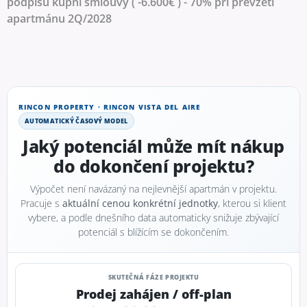
podpisu kupní smlouvy ( -6.600€ ) - 70% při převzetí
apartmánu 2Q/2028
RINCON PROPERTY · RINCON VISTA DEL AIRE
AUTOMATICKÝ ČASOVÝ MODEL
Jaký potenciál může mít nákup
do dokončení projektu?
Výpočet není navázaný na nejlevnější apartmán v projektu.
Pracuje s
aktuální cenou konkrétní jednotky
, kterou si klient
vybere, a podle dnešního data automaticky snižuje zbývající
potenciál s blížícím se dokončením.
SKUTEČNÁ FÁZE PROJEKTU
Prodej zahájen / off-plan