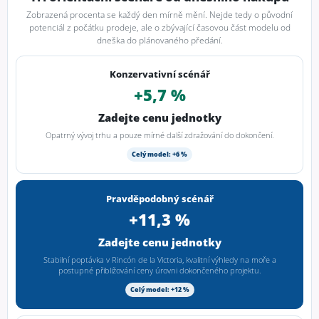
Zobrazená procenta se každý den mírně mění. Nejde tedy o původní
potenciál z počátku prodeje, ale o zbývající časovou část modelu od
dneška do plánovaného předání.
Konzervativní scénář
+5,7 %
Zadejte cenu jednotky
Opatrný vývoj trhu a pouze mírné další zdražování do dokončení.
Celý model: +6 %
Pravděpodobný scénář
+11,3 %
Zadejte cenu jednotky
Stabilní poptávka v Rincón de la Victoria, kvalitní výhledy na moře a
postupné přibližování ceny úrovni dokončeného projektu.
Celý model: +12 %