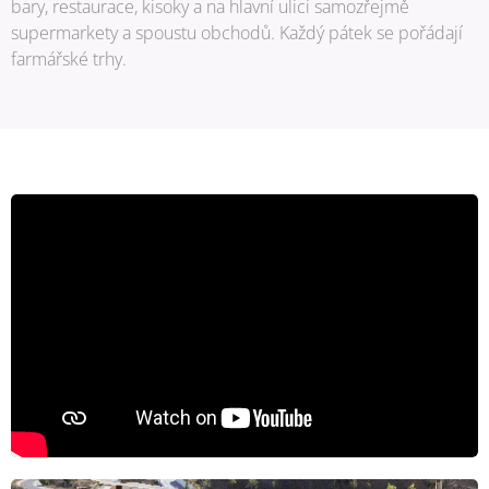
bary, restaurace, kisoky a na hlavní ulici samozřejmě
supermarkety a spoustu obchodů. Každý pátek se pořádají
farmářské trhy.