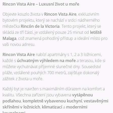
Rincon Vista Aire – Luxusní život u moře
Objevte kouzlo života v
Rincon Vista Aire
, exkluzivním
bytovém projektu, který se nachází v srdci nádherného
městečka
Rincón de la Victoria
. Tento projekt, který se
skládá ze tří částí, je vzdálený pouze 25 minut od
letiště
Malaga
, což znamená pohodlný přístup a ideální místo pro
vaši novou adresu.
Rincon Vista Aire
nabízí apartmány s 1, 2 a 3 ložnicemi,
každé s
úchvatným výhledem na moře
a terasou, kde si
můžete vychutnávat příjemné slunečné dny. Sousedství
pláže, vzdálené pouhých 700 metrů, zajišťuje dokonalý
zážitek z života u moře.
Každý byt je navržen s maximálním důrazem na komfort a
kvalitu. Všechna zařízení jsou vybavena
vytápěnou
podlahou
,
kompletně vybavenou kuchyní
,
vestavěnými
skříněmi v ložnicích
,
klimatizací
a
moderními