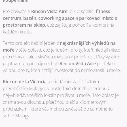
koupelnami
.
Pro obyvatele
Rincon Vista Aire
je k dispozici
fitness
centrum
,
bazén
,
coworking space
a
parkovací místo s
prostorem na sklep
, což zajišťuje pohodlí a komfort na
každém kroku.
Tento projekt nabízí jeden z
nejkrásnějších výhledů na
moře
v této oblasti, což je ideální pro ty, kteří hledají místo
pro relaxaci, ale i skvělou investiční příležitost. Díky vysoké
poptávce po pronájmech je
Rincon Vista Aire
perfektní
volbou pro ty, kteří chtějí investovat do nemovitosti u moře.
Rincon de la Victoria
se nedávno stal oficiálním
předměstím Malagy a v posledních letech je jednou z
nejvyhledávanějších lokalit pro život u moře. Tato oblast je
známá svou dlouhou, písečnou pláží a kilometrovými
procházkami, které vás mohou zavést až do samotného
srdce Malagy.