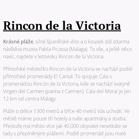
Rincon de la Victoria
Krásné pláže
, silné španělské víno a o kousek dál zdarma
návštěva muzea Pabla Picassa (Malaga). To vše, a ještě něco
navíc, najdete v letovisku Rincon de la Victoria.
Přímořské městečko Rincon de la Victoria se nachází podél
přímořské promenády El Cantal. To spojuje Cala s
promenádou Rincón de la Victoria, kde se nachází svatyně
Virgen del Carmen (panna z Carmen). Cala del Moral je jen
12 km od centra Malagy.
Pláže o délce 1300 metrů a šířce 40 metrů Vás uchvátí. Ve
městě máme pouze tři hotely a naše apartmány a studia.
Přestože má město více jak 40.000 obyvatel nesetkáte se
tady s přeplněnými plážemi. Podlě promenád jsou malé