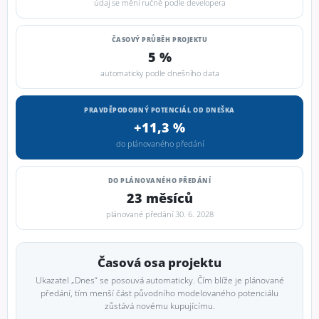
údaj se mění ručně podle developera
ČASOVÝ PRŮBĚH PROJEKTU
5 %
automaticky podle dnešního data
PRAVDĚPODOBNÝ POTENCIÁL OD DNEŠKA
+11,3 %
do plánovaného předání
DO PLÁNOVANÉHO PŘEDÁNÍ
23 měsíců
plánované předání 30. 6. 2028
Časová osa projektu
Ukazatel „Dnes“ se posouvá automaticky. Čím blíže je plánované
předání, tím menší část původního modelovaného potenciálu
zůstává novému kupujícímu.