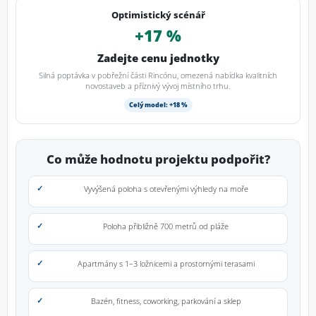
Optimistický scénář
+17 %
Zadejte cenu jednotky
Silná poptávka v pobřežní části Rincónu, omezená nabídka kvalitních
novostaveb a příznivý vývoj místního trhu.
Celý model: +18 %
Co může hodnotu projektu podpořit?
Vyvýšená poloha s otevřenými výhledy na moře
Poloha přibližně 700 metrů od pláže
Apartmány s 1–3 ložnicemi a prostornými terasami
Bazén, fitness, coworking, parkování a sklep