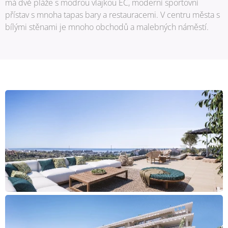
má dvě pláže s modrou vlajkou EC, moderní sportovní
přístav s mnoha tapas bary a restauracemi. V centru města s
bílými stěnami je mnoho obchodů a malebných náměstí.