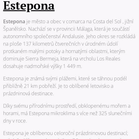
Estepona
Estepona
je město a obec v comarca na Costa del Sol , jižní
Španělsko. Nachází se v provincii Málaga, která je součástí
autonomního společenství Andalusie. Jeho okres se rozkládá
na ploše 137 kilometrů čtverečních v úrodném údolí
protkaném malými potoky a hornatými oblastmi, kterým
dominuje Sierra Bermeja, která na vrcholu Los Reales
dosahuje nadmořské výšky 1 449 m.
Estepona je známá svými plážemi, které se táhnou podél
přibližně 21 km pobřeží. Je to oblíbené letovisko a
prázdninová destinace.
Díky svému přírodnímu prostředí, obklopenému mořem a
horami, má Estepona mikroklima s více než 325 slunečními
dny v roce.
Estepona je oblíbenou celoroční prázdninovou destinací;