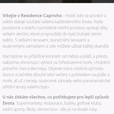
Vítejte v Residence Capricho
- místě, kde se prostor a
světlo stávají součástí vašeho každodenního života. Naše
prostorné a dobře rozmístěné vnitřní prostory vynikají díky
velkým oknům, které propouštějí do bytů bohaté denní
světlo. S velkými terasami, slunečními terasami a
soukromými zahradami si zde můžete užívat každý okamžik.
Nacházíme se přibližně kilometr od města a pláží, a přesto
nabízíme ohromující výhled na Středozemní moře, chránění
pohořím Sierra Bermeja. Objevte tisíce odstínů východu
slunce a začněte dlouhé letní večery s pohledem na pláže a
moře, ať už z terasy, soukromé zahrady nebo panoramatické
střešní terasy vašeho bytu.
U nás získáte všechno, co potřebujete pro lepší způsob
života
. Supermarkety, restaurace, butiky, golfové kluby,
vodní sporty, školy, nemocnice - vše je na dosah ruky.