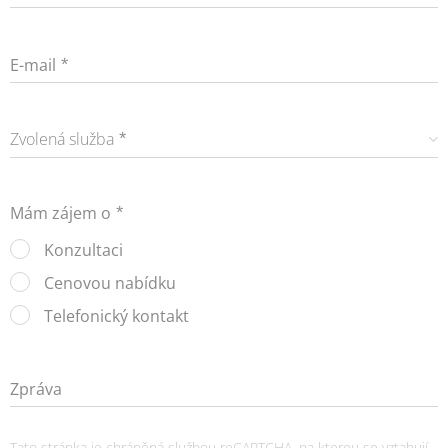
E-mail
Zvolená služba
Mám zájem o
Konzultaci
Cenovou nabídku
Telefonický kontakt
Zpráva
Tato stránka je chráněná službou reCAPTCHA, na kterou se vztahují