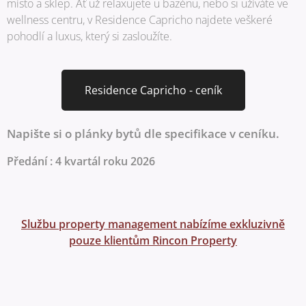
místo a sklep. Ať už relaxujete u bazénu, nebo si užíváte ve
wellness centru, v Residence Capricho najdete veškeré
pohodlí a luxus, který si zasloužíte.
Residence Capricho - ceník
Napište si o plánky bytů dle specifikace v ceníku.
Předání : 4 kvartál roku 2026
Službu property management nabízíme exkluzivně
pouze klientům Rincon Property