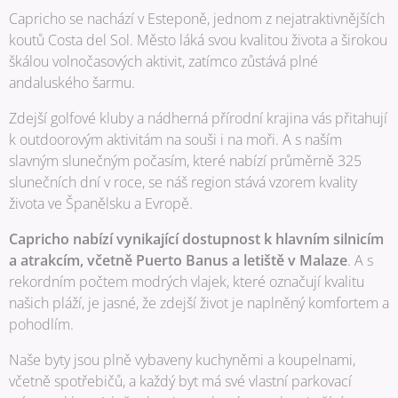
Capricho se nachází v Esteponě, jednom z nejatraktivnějších
koutů Costa del Sol. Město láká svou kvalitou života a širokou
škálou volnočasových aktivit, zatímco zůstává plné
andaluského šarmu.
Zdejší golfové kluby a nádherná přírodní krajina vás přitahují
k outdoorovým aktivitám na souši i na moři. A s naším
slavným slunečným počasím, které nabízí průměrně 325
slunečních dní v roce, se náš region stává vzorem kvality
života ve Španělsku a Evropě.
Capricho nabízí vynikající dostupnost k hlavním silnicím
a atrakcím, včetně Puerto Banus a letiště v Malaze
. A s
rekordním počtem modrých vlajek, které označují kvalitu
našich pláží, je jasné, že zdejší život je naplněný komfortem a
pohodlím.
Naše byty jsou plně vybaveny kuchyněmi a koupelnami,
včetně spotřebičů, a každý byt má své vlastní parkovací