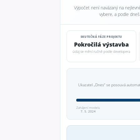
Výpočet není navázaný na nejlevně
vybere, a podle dneš
SKUTEČNÁ FÁZE PROJEKTU
Pokročilá výstavba
údaj se mění ručně podle developera
Ukazatel „Dnes“ se posouvá automat
Zahájení modelu
7. 5. 2024