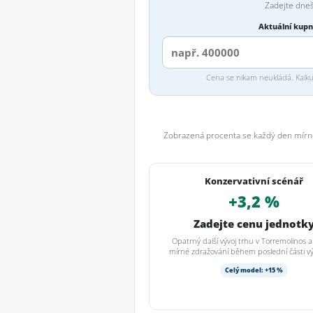
Zadejte dneš
Aktuální kupn
Cena se nikam neukládá. Kalkul
Zobrazená procenta se každý den mírně
Konzervativní scénář
+3,2 %
Zadejte cenu jednotk
Opatrný další vývoj trhu v Torremolinos 
mírné zdražování během poslední části vý
Celý model: +15 %