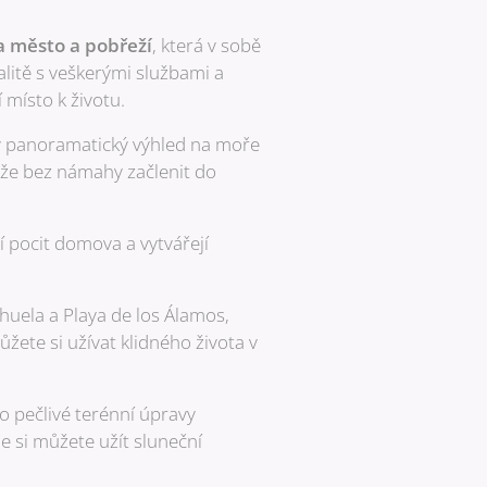
a město a pobřeží
, která v sobě
alitě s veškerými službami a
 místo k životu.
 panoramatický výhled na moře
áže bez námahy začlenit do
 pocit domova a vytvářejí
rihuela a Playa de los Álamos,
žete si užívat klidného života v
 pečlivé terénní úpravy
e si můžete užít sluneční