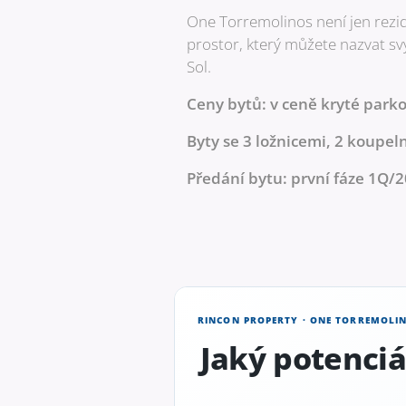
One Torremolinos není jen rezide
prostor, který můžete nazvat sv
Sol.
Ceny bytů: v ceně kryté park
Byty se 3 ložnicemi, 2 koupel
Předání bytu: první fáze 1Q/
RINCON PROPERTY · ONE TORREMOLI
Jaký potenci