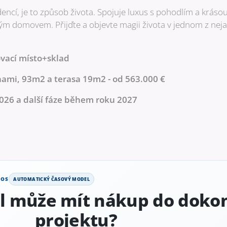
ncí, je to způsob života. Spojuje luxus s pohodlím a krásou 
ým domovem. Přijďte a objevte magii života v jednom z nejat
ovací místo+sklad
nami, 93m2 a terasa 19m2 - od 563.000 €
2026 a další fáze během roku 2027
NOS
AUTOMATICKÝ ČASOVÝ MODEL
ál může mít nákup do doko
projektu?