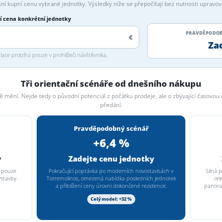
ní kupní cenu vybrané jednotky. Výsledky níže se přepočítají bez nutnosti upravo
í cena konkrétní jednotky
PRAVDĚPODOB
€
Za
ace probíhá pouze v prohlížeči návštěvníka.
Tři orientační scénáře od dnešního nákupu
 mění. Nejde tedy o původní potenciál z počátku prodeje, ale o zbývající časovo
předání.
Pravděpodobný scénář
+6,4 %
y
Zadejte cenu jednotky
a pouze
Pokračující poptávka po moderních novostavbách v
Silná 
stavby.
Torremolinos, omezená nabídka posledních jednotek
ori
a přiblížení ceny úrovni dokončené rezidence.
panora
Celý model: +32 %