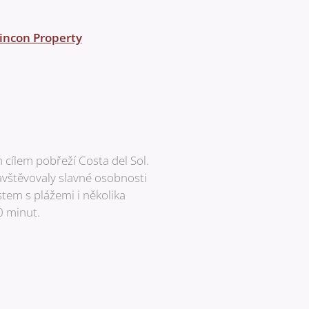
incon Property
cílem pobřeží Costa del Sol.
navštěvovaly slavné osobnosti
em s plážemi i několika
0 minut.