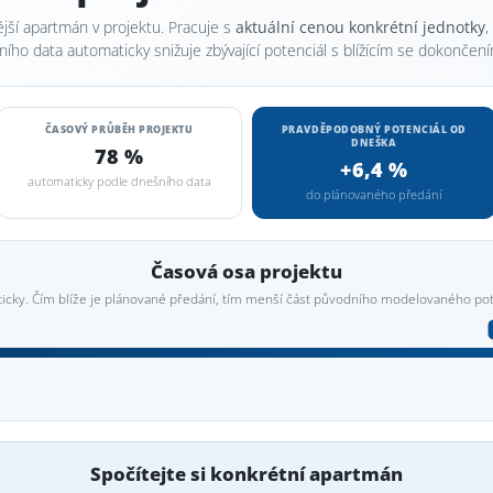
jší apartmán v projektu. Pracuje s
aktuální cenou konkrétní jednotky
,
ního data automaticky snižuje zbývající potenciál s blížícím se dokončení
ČASOVÝ PRŮBĚH PROJEKTU
PRAVDĚPODOBNÝ POTENCIÁL OD
DNEŠKA
78 %
+6,4 %
automaticky podle dnešního data
do plánovaného předání
Časová osa projektu
icky. Čím blíže je plánované předání, tím menší část původního modelovaného po
Spočítejte si konkrétní apartmán