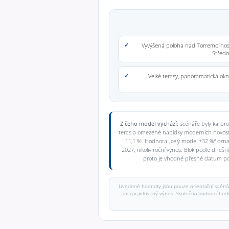
Vyvýšená poloha nad Torremolinos
Střed
Velké terasy, panoramatická okna
Z čeho model vychází:
scénáře byly kalibr
teras a omezené nabídky moderních novosta
11,1 %. Hodnota „celý model +32 %“ označ
2027, nikoliv roční výnos. Blok podle dneš
proto je vhodné přesné datum potv
Uvedené hodnoty jsou pouze orientační scénář
ani garantovaný výnos. Skutečná budoucí hodnot