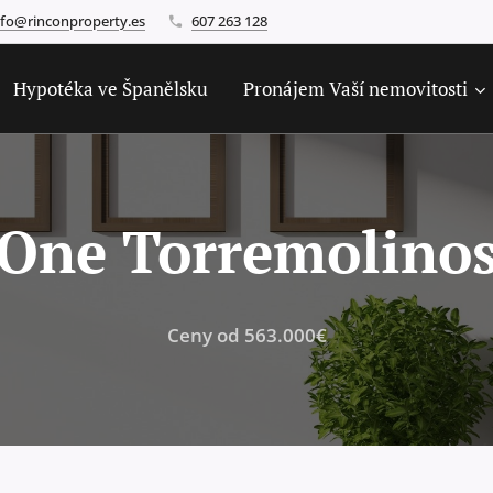
nfo@rinconproperty.es
607 263 128
Hypotéka ve Španělsku
Pronájem Vaší nemovitosti
One Torremolino
Ceny od 563.000€