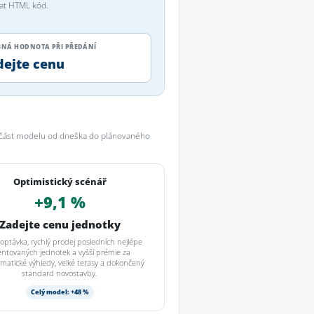
vat HTML kód.
NÁ HODNOTA PŘI PŘEDÁNÍ
dejte cenu
u část modelu od dneška do plánovaného
Optimistický scénář
+9,1 %
Zadejte cenu jednotky
poptávka, rychlý prodej posledních nejlépe
entovaných jednotek a vyšší prémie za
matické výhledy, velké terasy a dokončený
standard novostavby.
Celý model: +48 %