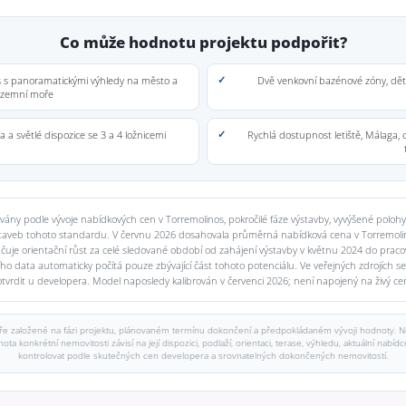
Co může hodnotu projektu podpořit?
 s panoramatickými výhledy na město a
Dvě venkovní bazénové zóny, děts
ozemní moře
 a světlé dispozice se 3 a 4 ložnicemi
Rychlá dostupnost letiště, Málaga, c
ovány podle vývoje nabídkových cen v Torremolinos, pokročilé fáze výstavby, vyvýšené poloh
veb tohoto standardu. V červnu 2026 dosahovala průměrná nabídková cena v Torremolinos
uje orientační růst za celé sledované období od zahájení výstavby v květnu 2024 do pracov
ního data automaticky počítá pouze zbývající část tohoto potenciálu. Ve veřejných zdrojích
rdit u developera. Model naposledy kalibrován v červenci 2026; není napojený na živý cení
e založené na fázi projektu, plánovaném termínu dokončení a předpokládaném vývoji hodnoty. Ne
a konkrétní nemovitosti závisí na její dispozici, podlaží, orientaci, terase, výhledu, aktuální nabí
kontrolovat podle skutečných cen developera a srovnatelných dokončených nemovitostí.