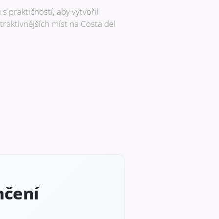
s praktičností, aby vytvořil
raktivnějších míst na Costa del
nčení