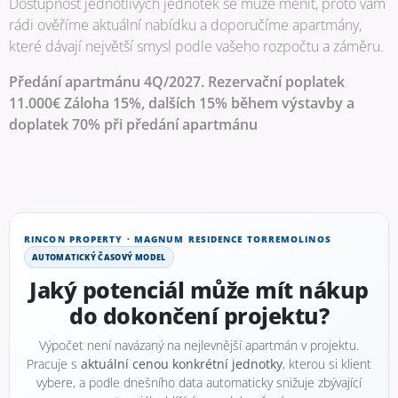
Dostupnost jednotlivých jednotek se může měnit, proto vám
rádi ověříme aktuální nabídku a doporučíme apartmány,
které dávají největší smysl podle vašeho rozpočtu a záměru.
Předání apartmánu 4Q/2027. Rezervační poplatek
11.000€ Záloha 15%, dalších 15% během výstavby a
doplatek 70% při předání apartmánu
RINCON PROPERTY · MAGNUM RESIDENCE TORREMOLINOS
AUTOMATICKÝ ČASOVÝ MODEL
Jaký potenciál může mít nákup
do dokončení projektu?
Výpočet není navázaný na nejlevnější apartmán v projektu.
Pracuje s
aktuální cenou konkrétní jednotky
, kterou si klient
vybere, a podle dnešního data automaticky snižuje zbývající