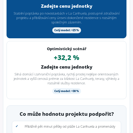
Zadejte cenu jednotky
Stabilní poptávka po novostavbách v La Carihuela, postupné zdražování
projektu a přibližování ceny úrovni dokončené rezidence s rozsáhlým
společným zázemím.
Celý model: +25 %
Optimistický scénář
+32,2 %
Zadejte cenu jednotky
Silná domácí i zahraniční poptávka, rychlý prodej nejlépe orientovaných
jednotek a vyšší cenová prémie za blízkost La Carihuely, terasy, výhledy a
rozsáhlé služby rezidence.
Celý model: +38 %
Co může hodnotu projektu podpořit?
Přibližně pět minut pěšky od pláže La Carihuela a promenády