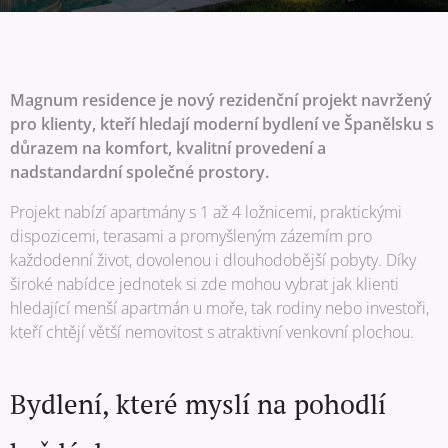
Magnum residence je nový rezidenční projekt navržený
pro klienty, kteří hledají moderní bydlení ve Španělsku s
důrazem na komfort, kvalitní provedení a
nadstandardní společné prostory.
Projekt nabízí apartmány s 1 až 4 ložnicemi, praktickými
dispozicemi, terasami a promyšleným zázemím pro
každodenní život, dovolenou i dlouhodobější pobyty. Díky
široké nabídce jednotek si zde mohou vybrat jak klienti
hledající menší apartmán u moře, tak rodiny nebo investoři,
kteří chtějí větší nemovitost s atraktivní venkovní plochou.
Bydlení, které myslí na pohodlí