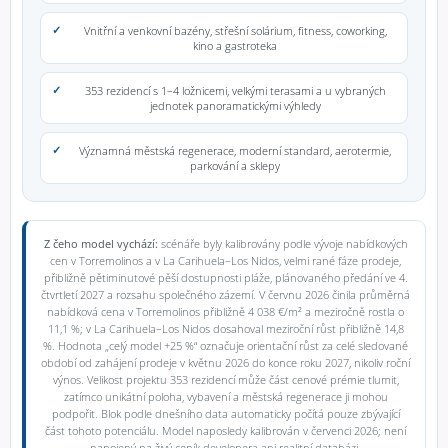
Vnitřní a venkovní bazény, střešní solárium, fitness, coworking,
kino a gastroteka
353 rezidencí s 1–4 ložnicemi, velkými terasami a u vybraných
jednotek panoramatickými výhledy
Významná městská regenerace, moderní standard, aerotermie,
parkování a sklepy
Z čeho model vychází:
scénáře byly kalibrovány podle vývoje nabídkových
cen v Torremolinos a v La Carihuela–Los Nidos, velmi rané fáze prodeje,
přibližně pětiminutové pěší dostupnosti pláže, plánovaného předání ve 4.
čtvrtletí 2027 a rozsahu společného zázemí. V červnu 2026 činila průměrná
nabídková cena v Torremolinos přibližně 4 038 €/m² a meziročně rostla o
11,1 %; v La Carihuela–Los Nidos dosahoval meziroční růst přibližně 14,8
%. Hodnota „celý model +25 %“ označuje orientační růst za celé sledované
období od zahájení prodeje v květnu 2026 do konce roku 2027, nikoliv roční
výnos. Velikost projektu 353 rezidencí může část cenové prémie tlumit,
zatímco unikátní poloha, vybavení a městská regenerace ji mohou
podpořit. Blok podle dnešního data automaticky počítá pouze zbývající
část tohoto potenciálu. Model naposledy kalibrován v červenci 2026; není
napojený na živý ceník developera ani realitní databázi.