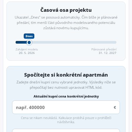
Časová osa projektu
Ukazatel „Dnes“ se posouvá automaticky. Čím blíže je plánované
předání, tím menší část původního modelovaného potenciálu
zůstává novému kupujícímu.
Zahájení modelu
Plánované předání
20. 5. 2026
31. 12. 2027
Spočítejte si konkrétní apartmán
Zadejte dnešní kupní cenu vybrané jednotky. Výsledky níže se
přepočítají bez nutnosti upravovat HTML kód.
Aktuální kupní cena konkrétní jednotky
€
Cena se nikam neukládá. Kalkulace probíhá pouze v prohlížeči
návštěvníka.