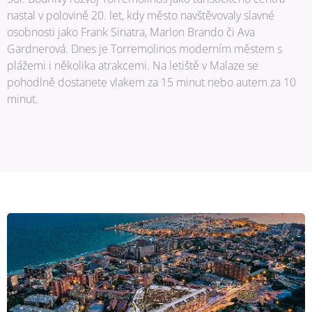
nastal v polovině 20. let, kdy město navštěvovaly slavné
osobnosti jako Frank Sinatra, Marlon Brando či Ava
Gardnerová. Dnes je Torremolinos moderním městem s
plážemi i několika atrakcemi. Na letiště v Malaze se
pohodlně dostanete vlakem za 15 minut nebo autem za 10
minut.