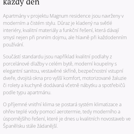
každý den
Apartmány v projektu Magnum residence jsou navrženy v
moderním a čistém stylu. Důraz je kladený na světlé
interiéry, kvalitní materiály a funkční řešení, která dávají
smysl nejen při prvním dojmu, ale hlavně při každodenním
používání.
Součástí standardu jsou například kvalitní podlahy z
porcelánové dlažby v celém bytě, moderní koupelny s
elegantní sanitou, vestavěné skříně, bezpečnostní vstupní
dveře, dvojitá okna pro vyšší komfort, motorizované žaluzie
či rolety a kuchyně dodávaná včetně nábytku a spotřebičů
podle typu apartmánu.
O příjemné vnitřní klima se postará systém klimatizace a
ohřev teplé vody pomocí aerotermie, tedy moderního a
úspornějšího řešení, které je dnes u kvalitních novostaveb ve
Španělsku stále žádanější.