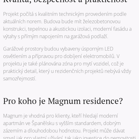
Projekt počítá s kvalitním technickým provedením podle
aktuálních norem. Budova bude mít železobetonovou
konstrukci, tepelnou a akustickou izolaci, moderní fasádu a
výtahy s přímým napojením na garážová podlaží.
Garážové prostory budou vybaveny úsporným LED
osvětlením a přípravou pro dobíjení elektromobilů. V
projektu je také plánována zóna pro mytí vozidel, což je
praktický detail, který u rezidenčních projektů nebývá vždy
samozřejmostí.
Pro koho je Magnum residence?
Magnum je vhodná pro klienty, kteří hledají moderní
apartmán ve Španělsku s vyšším standardem, dobrým
zázemím a dlouhodobou hodnotou. Projekt může dávat
smysl jak pro vlastní užívání, tak jako investice do nemovitosti