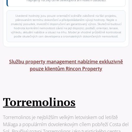
Uvedené hodnoty jsou pouze orientační scénáře založené na fázi projektu,
plánovaném termínu dokončení a předpokládaném vývoji hodnoty. Nejde o
znalecký posudek, investiční doporučení ani garantovaný výnos. Skutečná budoucí
hodnota konkrétní nemovitosti závisí na její dispozici, podlaží, orientaci, terase,
výhledu, aktuální nabídce a situaci na trhu. Model je vhodné průběžně kontrolovat
podle skutečných cen developera a srovnatelných dokončených nemovitostí.
Službu property management nabízíme exkluzivně
pouze klientům Rincon Property
Torremolinos
Torremolinos je nejbližším velkým letoviskem od letiště
Málaga a populárním dovolenkovým cílem pobřeží Costa del
Sol. Bouřlivý rozvoj Torremolinos jako turistického centra