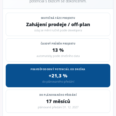
potenciál s blížícím se dokončením.
SKUTEČNÁ FÁZE PROJEKTU
Zahájení prodeje / off-plan
údaj se mění ručně podle developera
ČASOVÝ PRŮBĚH PROJEKTU
13 %
automaticky podle dnešního data
PRAVDĚPODOBNÝ POTENCIÁL OD DNEŠKA
+21,3 %
do plánovaného předání
DO PLÁNOVANÉHO PŘEDÁNÍ
17 měsíců
plánované předání 31. 12. 2027