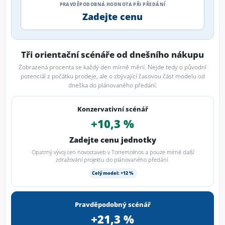
PRAVDĚPODOBNÁ HODNOTA PŘI PŘEDÁNÍ
Zadejte cenu
Tři orientační scénáře od dnešního nákupu
Zobrazená procenta se každý den mírně mění. Nejde tedy o původní
potenciál z počátku prodeje, ale o zbývající časovou část modelu od
dneška do plánovaného předání.
Konzervativní scénář
+10,3 %
Zadejte cenu jednotky
Opatrný vývoj cen novostaveb v Torremolinos a pouze mírné další
zdražování projektu do plánovaného předání.
Celý model: +12 %
Pravděpodobný scénář
+21,3 %