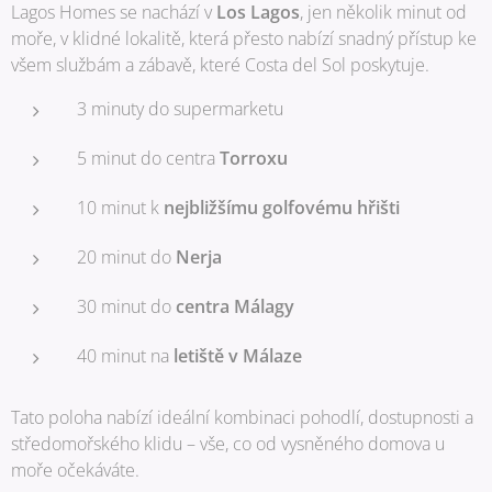
Lagos Homes se nachází v
Los Lagos
, jen několik minut od
moře, v klidné lokalitě, která přesto nabízí snadný přístup ke
všem službám a zábavě, které Costa del Sol poskytuje.
3 minuty do supermarketu
5 minut do centra
Torroxu
10 minut k
nejbližšímu golfovému hřišti
20 minut do
Nerja
30 minut do
centra Málagy
40 minut na
letiště v Málaze
Tato poloha nabízí ideální kombinaci pohodlí, dostupnosti a
středomořského klidu – vše, co od vysněného domova u
moře očekáváte.