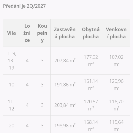
Předání je 2Q/2027
Lo
Kou
Zastavěn
Obytná
Venkovn
Vila
žni
peln
á plocha
plocha
í plocha
ce
y
1–9,
177,92
107,02
13–
4
3
207,84 m²
m²
m²
19
161,14
120,96
10
4
3
191,86 m²
m²
m²
11–
170,57
116,70
4
3
203,84 m²
12
m²
m²
168,14
115,64
20
4
3
198,98 m²
m²
m²