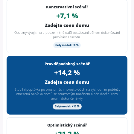
Konzervativní scénář
+7,1 %
Zadejte cenu domu
Opatrný vývoj trhu a pouze mírné další zdražování během dokončování
první fáze Essentia.
Celý model: +8 %
Pravděpodobný scénář
+14,2 %
Zadejte cenu domu
Stabilní poptávka po prostorných novostavbách na východním pobřeží,
omezená nabídka domů se soukromým bazénem a přibližování ceny
úrovni dokončené vily.
Celý model: +16 %
Optimistický scénář
+21,2 %