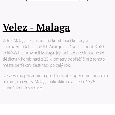
Velez - Malaga
Vélez-Málaga je dokonalou kombinací kultury ve
vnitrozemských vesnicích Axarquía a živosti v pobřežních
enklávách v provincii Malaga. Její bohaté architektonické
dědictví v kombinaci s 25 kilometry pobřeží činí z tohoto
města perfektní destinaci po celý rok.
Díky svému přírodnímu prostředí, obklopenému mořem a
horami, má Velez Malaga mikroklima s více než 325
slunečními dny v roce.