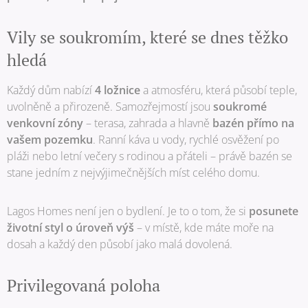
Vily se soukromím, které se dnes těžko
hledá
Každý dům nabízí
4 ložnice
a atmosféru, která působí teple,
uvolněně a přirozeně. Samozřejmostí jsou
soukromé
venkovní zóny
– terasa, zahrada a hlavně
bazén přímo na
vašem pozemku
. Ranní káva u vody, rychlé osvěžení po
pláži nebo letní večery s rodinou a přáteli – právě bazén se
stane jedním z nejvýjimečnějších míst celého domu.
Lagos Homes není jen o bydlení. Je to o tom, že si
posunete
životní styl o úroveň výš
– v místě, kde máte moře na
dosah a každý den působí jako malá dovolená.
Privilegovaná poloha