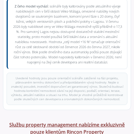
Z čeho model vychází:
scénáře byly kalibrovány podle aktuálního vývoje
nabídkových cen v širší oblasti Vélez-Málaga, omezené nabídky nových
dvojdomů se soukromým bazénem, komorní první fáze s 20 domy, čtyř
ložnic, velkých venkovních ploch a pobřežní polohy v Lagosu. V červnu
2026 byly nabídkové ceny ve Vélez-Málaga meziročně vyšší přibližně o 17,3
%. Pro samotný Lagos nejsou dostupné dostatečně stabilní meziroční
statistiky, proto model používá širší lokální data a srovnání s aktuální
nabídkou novostaveb. Hodnota „celý model +16 %“ označuje orientační
růst za celé sledované období od července 2026 do června 2027, nikoliv
roční výnos. Blok podle dnešního data automaticky počítá pouze zbývající
část tohoto potenciálu. Model naposledy kalibrován v červenci 2026; není
napojený na živý ceník developera ani realitní databázi.
Uvedené hodnoty jsou pouze orientační scénáře založené na fázi projektu,
plánovaném termínu dokončení a předpokládaném vývoji hodnoty. Nejde o
znalecký posudek, investiční doporučení ani garantovaný výnos. Skutečná budoucí
hodnota konkrétní nemovitosti závisí na její dispozici, podlaží, orientaci, terase,
výhledu, aktuální nabídce a situaci na trhu. Model je vhodné průběžně kontrolovat
podle skutečných cen developera a srovnatelných dokončených nemovitostí.
Službu property management nabízíme exkluzivně
pouze klientům Rincon Property