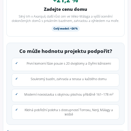
Zadejte cenu domu
Silný trh v Axarquíi, další růst cen ve Vélez-Málaga a vyšší ocenění
dokončených domů s privátním bazénem, zahradou a výhledem na moře.
Celý model: +24 %
Co může hodnotu projektu podpořit?
První komorní fáze pouze s 20 dvojdomy a čtyřmi ložnicemi
Soukromý bazén, zahrada a terasa u každého domu
Moderní novostavba s obytnou plochou přibližně 161–178 m²
Klidná pobřežní poloha s dostupností Torroxu, Nerji, Málagy a
letiště