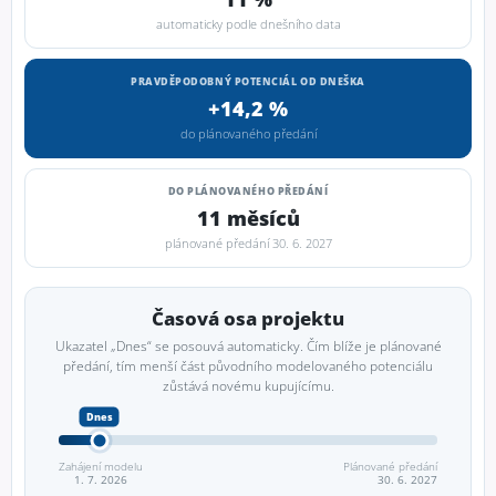
automaticky podle dnešního data
PRAVDĚPODOBNÝ POTENCIÁL OD DNEŠKA
+14,2 %
do plánovaného předání
DO PLÁNOVANÉHO PŘEDÁNÍ
11 měsíců
plánované předání 30. 6. 2027
Časová osa projektu
Ukazatel „Dnes“ se posouvá automaticky. Čím blíže je plánované
předání, tím menší část původního modelovaného potenciálu
zůstává novému kupujícímu.
Zahájení modelu
Plánované předání
1. 7. 2026
30. 6. 2027