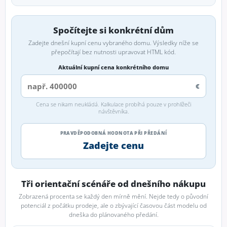
Spočítejte si konkrétní dům
Zadejte dnešní kupní cenu vybraného domu. Výsledky níže se
přepočítají bez nutnosti upravovat HTML kód.
Aktuální kupní cena konkrétního domu
€
Cena se nikam neukládá. Kalkulace probíhá pouze v prohlížeči
návštěvníka.
PRAVDĚPODOBNÁ HODNOTA PŘI PŘEDÁNÍ
Zadejte cenu
Tři orientační scénáře od dnešního nákupu
Zobrazená procenta se každý den mírně mění. Nejde tedy o původní
potenciál z počátku prodeje, ale o zbývající časovou část modelu od
dneška do plánovaného předání.