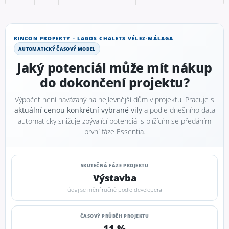
RINCON PROPERTY · LAGOS CHALETS VÉLEZ-MÁLAGA
AUTOMATICKÝ ČASOVÝ MODEL
Jaký potenciál může mít nákup
do dokončení projektu?
Výpočet není navázaný na nejlevnější dům v projektu. Pracuje s
aktuální cenou konkrétní vybrané vily
a podle dnešního data
automaticky snižuje zbývající potenciál s blížícím se předáním
první fáze Essentia.
SKUTEČNÁ FÁZE PROJEKTU
Výstavba
údaj se mění ručně podle developera
ČASOVÝ PRŮBĚH PROJEKTU
11 %