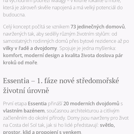
na východním pobřeží Málagy – v klidné lokalitě u moře,
která je zároveň skvěle napojená a má velký potenciál do
budoucna.
Celý koncept počítá se vznikem
73 jedinečných domovů
,
navržených tak, aby seděly různým životním stylům: od
samostatných rodinných domů přes bytové rezidence až po
vilky v řadě a dvojdomy
. Spojuje je jedna myšlenka:
komfort, moderní design a kvalita života doslova pár
kroků od moře
.
Essentia – 1. fáze nové středomořské
životní úrovně
První etapa
Essentia
přináší
20 moderních dvojdomů
s
vlastním bazénem
, současnou architekturou a citlivým
začleněním do okolní přírody. Domy jsou navrženy pro život
na Costa del Sol tak, jak si ho lidé představují:
světlo,
prostor, klid a propojení s venkem
.