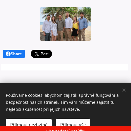
Share
Rincon Property Home S.L.
Používáme cookies, abychom zajistili správné fungování a
© 2021-2026 Všechna práva vyhrazena
bezpečnost našich stránek. Tím vám můžeme zajistit tu
Právní informace
Cookies
nejlepší zkušenost při jejich návštěvě.
Jazyky
Přijmout nezbytné
Přijmout vše
Čeština
Español