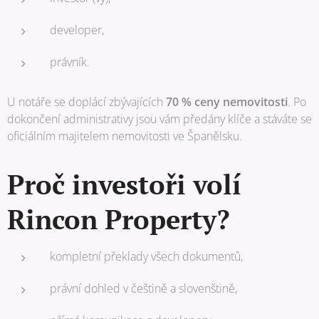
developer,
právník.
U notáře se doplácí zbývajících
70 % ceny nemovitosti
. Po
dokončení administrativy jsou vám předány klíče a stáváte se
oficiálním majitelem nemovitosti ve Španělsku.
Proč investoři volí
Rincon Property?
kompletní překlady všech dokumentů,
právní dohled v češtině a slovenštině,