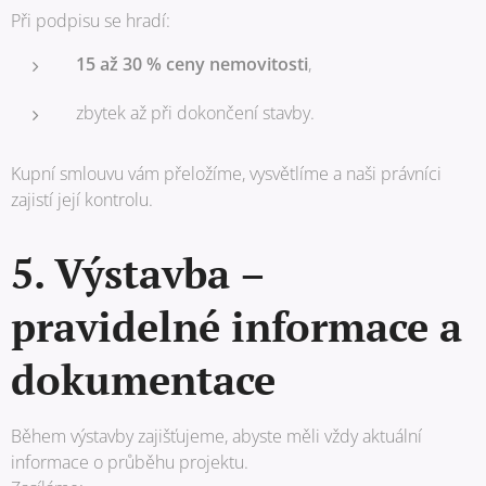
Při podpisu se hradí:
15 až 30 % ceny nemovitosti
,
zbytek až při dokončení stavby.
Kupní smlouvu vám přeložíme, vysvětlíme a naši právníci
zajistí její kontrolu.
5. Výstavba –
pravidelné informace a
dokumentace
Během výstavby zajišťujeme, abyste měli vždy aktuální
informace o průběhu projektu.