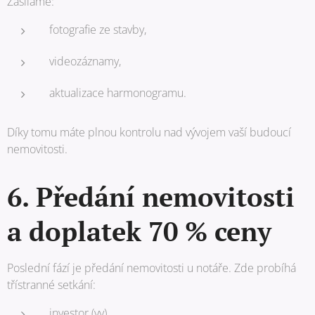
Zasíláme:
fotografie ze stavby,
videozáznamy,
aktualizace harmonogramu.
Díky tomu máte plnou kontrolu nad vývojem vaší budoucí
nemovitosti.
6. Předání nemovitosti
a doplatek 70 % ceny
Poslední fází je předání nemovitosti u notáře. Zde probíhá
třístranné setkání:
investor (vy),