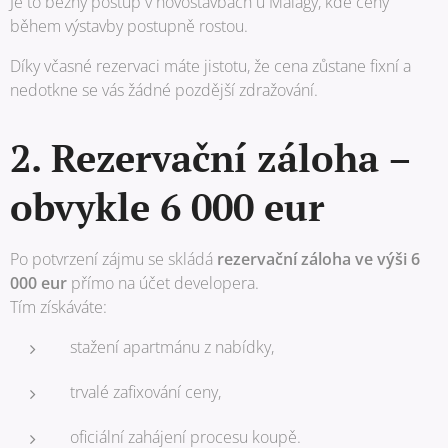
Je to běžný postup v novostavbách u Málagy, kde ceny
během výstavby postupně rostou.
Díky včasné rezervaci máte jistotu, že cena zůstane fixní a
nedotkne se vás žádné pozdější zdražování.
2. Rezervační záloha –
obvykle 6 000 eur
Po potvrzení zájmu se skládá
rezervační záloha ve výši 6
000 eur
přímo na účet developera.
Tím získáváte:
stažení apartmánu z nabídky,
trvalé zafixování ceny,
oficiální zahájení procesu koupě.