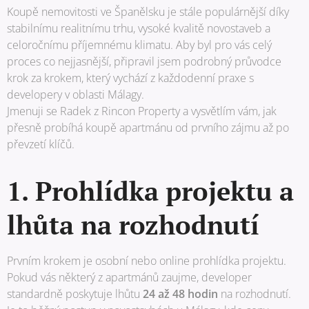
Koupě nemovitosti ve Španělsku je stále populárnější díky
stabilnímu realitnímu trhu, vysoké kvalitě novostaveb a
celoročnímu příjemnému klimatu. Aby byl pro vás celý
proces co nejjasnější, připravil jsem podrobný průvodce
krok za krokem, který vychází z každodenní praxe s
developery v oblasti Málagy.
Jmenuji se Radek z Rincon Property a vysvětlím vám, jak
přesně probíhá koupě apartmánu od prvního zájmu až po
převzetí klíčů.
1. Prohlídka projektu a
lhůta na rozhodnutí
Prvním krokem je osobní nebo online prohlídka projektu.
Pokud vás některý z apartmánů zaujme, developer
standardně poskytuje lhůtu
24 až 48 hodin
na rozhodnutí.