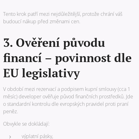
Tento krok patří mezi nejdůležitější, protože chrání váš
budoucí nákup před změnami cen.
3. Ověření původu
financí – povinnost dle
EU legislativy
V období mezi rezervací a podpisem kupní smlouvy (cca 1
měsíc) developer ověřuje původ finančních prostředků. Jde
o standardní kontrolu dle evropských pravidel proti praní
peněz.
Obvykle se dokládají:
výplatní pásky,