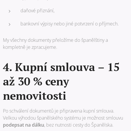
daňové přiznání,
bankovní výpisy nebo jiné potvrzení o příjmech.
My všechny dokumenty přeložíme do španělštiny a
kompletně je zpracujeme.
4. Kupní smlouva – 15
až 30 % ceny
nemovitosti
Po schválení dokumentů je připravena kupní smlouva.
Velkou výhodou španělského systému je možnost smlouvu
podepsat na dálku
, bez nutnosti cesty do Španělska.