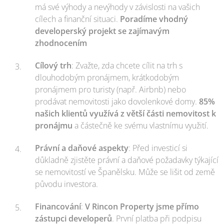
má své výhody a nevýhody v závislosti na vašich
cílech a finanční situaci.
Poradíme vhodný
developerský projekt se zajímavým
zhodnocením
Cílový trh
: Zvažte, zda chcete cílit na trh s
dlouhodobým pronájmem, krátkodobým
pronájmem pro turisty (např. Airbnb) nebo
prodávat nemovitosti jako dovolenkové domy.
85%
našich klientů využívá z větší části nemovitost k
pronájmu
a částečně ke svému vlastnímu využití.
Právní a daňové aspekty
: Před investicí si
důkladně zjistěte právní a daňové požadavky týkající
se nemovitostí ve Španělsku. Může se lišit od země
původu investora.
Financování
:
V Rincon Property jsme přímo
zástupci developerů
. První platba při podpisu