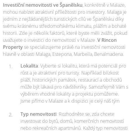
Investiční nemovitosti ve Španělsku
, konkrétně v Malaze,
mohou nabízet atraktivní příležitosti pro investory. Malaga je
jedním z nejžádanějších turistických cílů ve Španělsku díky
svému krásnému středomořskému klimatu, plážím a bohaté
historii. Zde je několik faktorů, které byste měli zvážit, pokud
uvažujete o investici do nemovitostí v Malaze .
V Rincon
Property
se specializujeme právě na investiční nemovitosti
hlavně v oblasti Malaga, Estepona, Marbella, Benalmadena.
Lokalita
: Vyberte si lokalitu, která má potenciál pro
růst a je atraktivní pro turisty. Například blízkost
pláží, historických památek, restaurací a obchodů
může být lákavá pro návštěvníky. Samozřejmě Vám s
výběrem vhodné lokality a projektu pomůžeme.
Jsme přímo v Malaze a k dispizici je celý náš tým
Typ nemovitosti
: Rozhodněte se, zda chcete
investovat do bytů, domů, komerčních nemovitostí
nebo rekreačních apartmánů. Každý typ nemovitosti