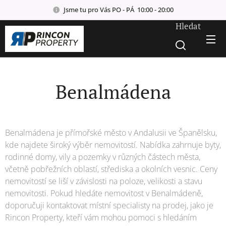
Jsme tu pro Vás PO - PÁ 10:00 - 20:00
Hledat
Benalmádena
Benalmádena je přímořské město v Andalusii ve Španělsku,
kde najdete široký výběr nemovitostí. Nabídka zahrnuje byty,
rodinné domy, vily a pozemky v různých částech města,
včetně pobřežních oblastí, střediska a okolních vesnic. Ceny
nemovitostí se liší v závislosti na poloze, velikosti a stavu
nemovitosti. Pokud hledáte nemovitost v Benalmádeně,
doporučuji kontaktovat místní specialisty na prodej, jako je
Rincon Property, kteří vám mohou pomoci s hledáním