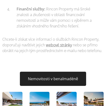
Finanční služby:
Rincon Property má široké
znalosti a zkušenosti v oblasti financování
nemovitostí a může vám pomoci s výběrem a
získáním vhodného finančního řešení.
Chcete-li získat více informací o službách Rincon Property,
doporučuji navštívit jejich
webové stránky
nebo se přímo
obrátit na jejich tým prostřednictvím e-mailu nebo telefonu.
Nemovitosti v benalmadéně