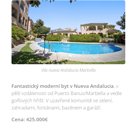
Vila nueva Andalucia Marbella
Fantastický moderní byt v Nueva Andalucia
, v
pěší vzdálenosti od Puerto Banus/Marbella a vedle
golfových hřišť. V uzavřené komunitě se zelení,
zahradami, fontánami, bazénem a garáží.
Cena: 425.000€