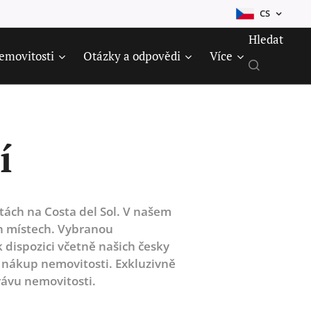
CS
Hledat
emovitosti
Otázky a odpovědi
Více
í
itách na Costa del Sol. V našem
ch místech. Vybranou
dispozici včetně našich česky
ý nákup nemovitosti. Exkluzivně
rávu nemovitosti.