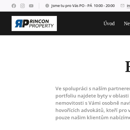
Jsme tu pro Vás PO - PÁ 10:00 - 20:00
i
Úvod
Ne
Ve spolupráci s naším partnerem
portfoliu najdete byty v oblast
nemovitosti s Vámi osobně nav
hovořících advokátů, kteří pro
pouze našim klientům nabízím