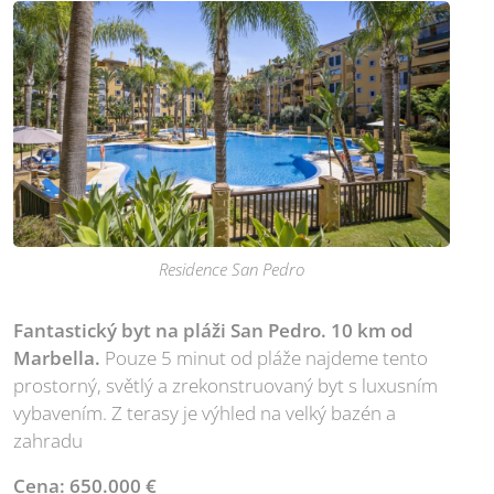
Residence San Pedro
Fantastický byt na pláži San Pedro. 10 km od
Marbella.
Pouze 5 minut od pláže najdeme tento
prostorný, světlý a zrekonstruovaný byt s luxusním
vybavením. Z terasy je výhled na velký bazén a
zahradu
Cena: 650.000 €