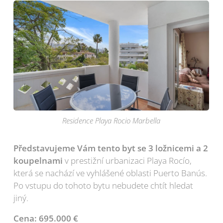
Residence Playa Rocio Marbella
Představujeme Vám tento byt se 3 ložnicemi a 2
koupelnami
v prestižní urbanizaci Playa Rocío,
která se nachází ve vyhlášené oblasti Puerto Banús.
Po vstupu do tohoto bytu nebudete chtít hledat
jiný.
Cena: 695.000 €