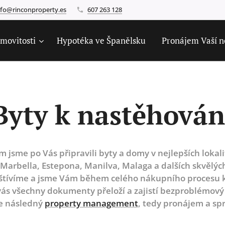
nfo@rinconproperty.es
607 263 128
movitosti
Hypotéka ve Španělsku
Pronájem Vaší n
Byty k nastěhován
 jsme po Vás připravili byty a domy v nejlepších lokal
i Marbella, Estepona, Manilva, Malaga a dalších skvělý
štívíme a jsme Vám během celého nákupního procesu k 
 vás všechny dokumenty přeloží a zajistí bezproblémov
e následný
property management
, tedy pronájem a sp