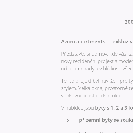
200
Azuro apartments — exkluzivn
Představte si domov, kde vás ka
nový rezidenční projekt s modern
od promenády a v blízkosti všec
Tento projekt byl navržen pro t
stylem. Velká okna, prostorné te
venkovní prostor i klid okolí.
V nabídce jsou
byty s 1, 2 a 3 
přízemní byty se sou