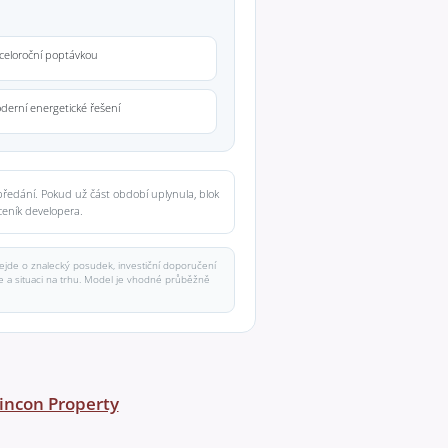
 celoroční poptávkou
derní energetické řešení
ředání. Pokud už část období uplynula, blok
ceník developera.
jde o znalecký posudek, investiční doporučení
dce a situaci na trhu. Model je vhodné průběžně
incon Property