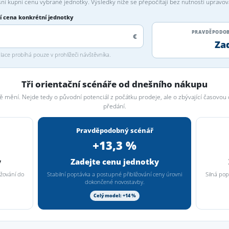
ní kupní cenu vybrané jednotky. Výsledky níže se přepočítají bez nutnosti upravo
í cena konkrétní jednotky
PRAVDĚPODOB
€
Za
ace probíhá pouze v prohlížeči návštěvníka.
Tři orientační scénáře od dnešního nákupu
 mění. Nejde tedy o původní potenciál z počátku prodeje, ale o zbývající časovo
předání.
Pravděpodobný scénář
+13,3 %
y
Zadejte cenu jednotky
ažování do
Stabilní poptávka a postupné přibližování ceny úrovni
Silná pop
dokončené novostavby.
Celý model: +14 %