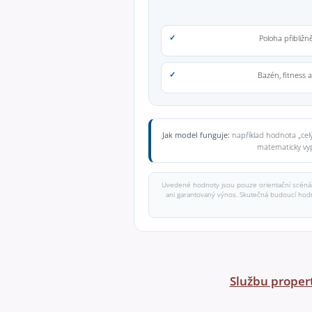
Poloha přibližn
Bazén, fitness 
Jak model funguje:
například hodnota „celý
matematicky vypo
Uvedené hodnoty jsou pouze orientační scénář
ani garantovaný výnos. Skutečná budoucí hodnot
Službu proper