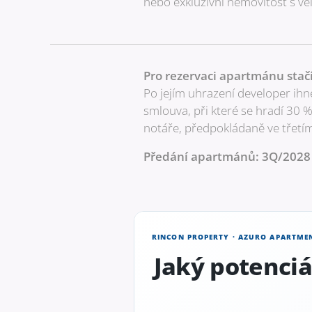
nebo exkluzivní nemovitost s ve
Pro rezervaci apartmánu stačí
Po jejím uhrazení developer ihn
smlouva, při které se hradí 30 %
notáře, předpokládaně ve třetí
Předání apartmánů: 3Q/2028
RINCON PROPERTY · AZURO APARTME
Jaký potenci