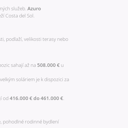
bných služeb.
Azuro
ží Costa del Sol.
i, podlaží, velikosti terasy nebo
pozic sahají až na
508.000 €
u
velkým soláriem je k dispozici za
jí od
416.000 € do 461.000 €
.
e, pohodlné rodinné bydlení