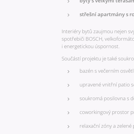
byty s velkými terasa
střešní apartmány s r
Interiéry bytů zaujmou nejen sv
spotřebiči BOSCH, velkoformátov
i energetickou úspornost.
Součástí projektu je také soukro
bazén s večerním osvětl
upravené vnitřní patio s
soukromá posilovna s d
coworkingový prostor pr
relaxační zóny a zelené 