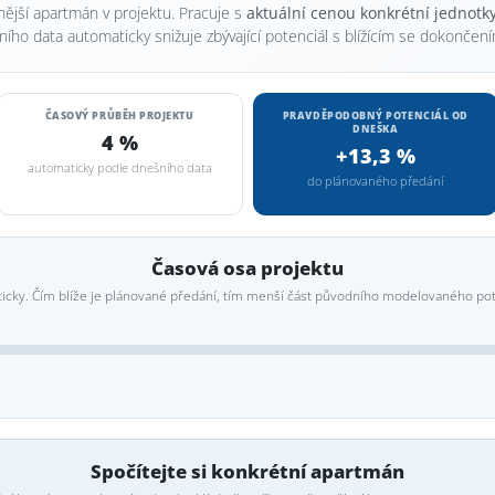
nější apartmán v projektu. Pracuje s
aktuální cenou konkrétní jednotk
ního data automaticky snižuje zbývající potenciál s blížícím se dokončení
ČASOVÝ PRŮBĚH PROJEKTU
PRAVDĚPODOBNÝ POTENCIÁL OD
DNEŠKA
4 %
+13,3 %
automaticky podle dnešního data
do plánovaného předání
Časová osa projektu
icky. Čím blíže je plánované předání, tím menší část původního modelovaného po
Spočítejte si konkrétní apartmán