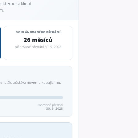
y
, kterou si klient
m.
DO PLÁNOVANÉHO PŘEDÁNÍ
26 měsíců
plánované předání 30. 9. 2028
tenciálu zůstává novému kupujícímu.
Plánované předání
30. 9. 2028