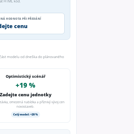
vat HTML kód.
NÁ HODNOTA PŘI PŘEDÁNÍ
dejte cenu
u část modelu od dneška do plánovaného
Optimistický scénář
+19 %
Zadejte cenu jednotky
távka, omezená nabídka a příznivý vývoj cen
novostaveb.
Celý model: +20 %