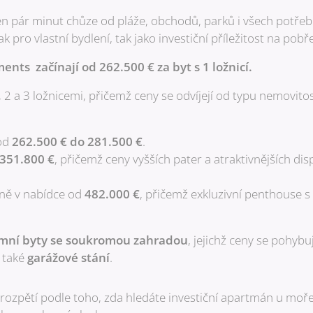
 jen pár minut chůze od pláže, obchodů, parků i všech potře
k pro vlastní bydlení, tak jako investiční příležitost na pobře
nts začínají od 262.500 € za byt s 1 ložnicí.
 2 a 3 ložnicemi, přičemž ceny se odvíjejí od typu nemovitost
od
262.500 € do 281.500 €
.
351.800 €
, přičemž ceny vyšších pater a atraktivnějších dis
ně v nabídce od
482.000 €
, přičemž exkluzivní penthouse s 
mní byty se soukromou zahradou
, jejichž ceny se pohybu
 také
garážové stání
.
é rozpětí podle toho, zda hledáte investiční apartmán u moř