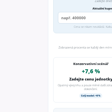
Zadejte dneš
Aktuální kupn
Cena se nikam neukládá. Kalkul
Zobrazená procenta se každý den mírně
Konzervativní scénář
+7,6 %
Zadejte cenu jednotk
Opatrný vývoj trhu a pouze mírné další zdr
dokončení.
Celý model: +8 %