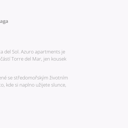
laga
a del Sol. Azuro apartments je
částí Torre del Mar, jen kousek
pojené se středomořským životním
o, kde si naplno užijete slunce,