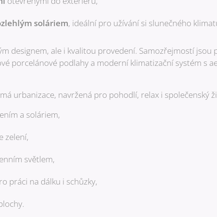
mi
otevřenými do exteriéru,
ozlehlým soláriem
, ideální pro užívání si slunečného klimat
ým designem, ale i kvalitou provedení. Samozřejmostí jsou
é porcelánové podlahy a moderní klimatizační systém s aero
má urbanizace, navržená pro pohodlí, relax i společenský ži
ením a soláriem,
e zelení,
enním světlem,
o práci na dálku i schůzky,
plochy.