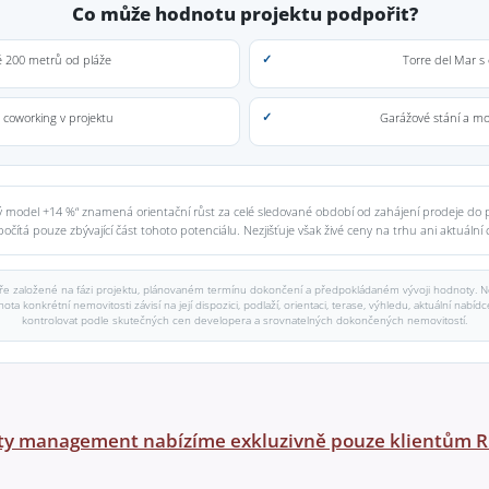
Co může hodnotu projektu podpořit?
ě 200 metrů od pláže
Torre del Mar s
a coworking v projektu
Garážové stání a mo
 model +14 %“ znamená orientační růst za celé sledované období od zahájení prodeje do p
čítá pouze zbývající část tohoto potenciálu. Nezjišťuje však živé ceny na trhu ani aktuální 
e založené na fázi projektu, plánovaném termínu dokončení a předpokládaném vývoji hodnoty. Ne
a konkrétní nemovitosti závisí na její dispozici, podlaží, orientaci, terase, výhledu, aktuální nabí
kontrolovat podle skutečných cen developera a srovnatelných dokončených nemovitostí.
ty management nabízíme exkluzivně pouze klientům R