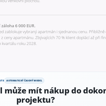
lkou venkovní plochou.
 záloha 6 000 EUR.
ed zablokuje vybraný apartmán i sjednanou cenu. Přibližně 
 z ceny apartmánu. Zbývajících 70 % klient doplácí až při f
m kvartálu roku 2028.
NTS
AUTOMATICKÝ ČASOVÝ MODEL
ál může mít nákup do doko
projektu?