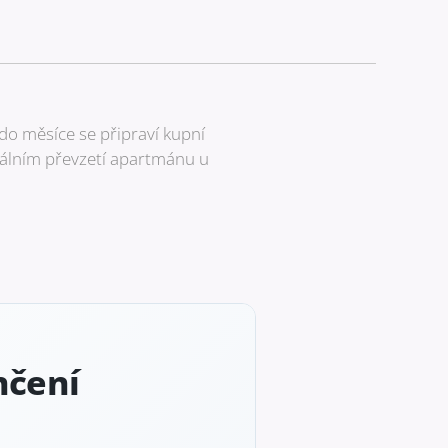
do měsíce se připraví kupní
inálním převzetí apartmánu u
nčení