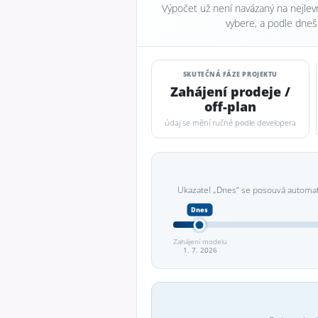
Výpočet už není navázaný na nejlev
vybere, a podle dneš
SKUTEČNÁ FÁZE PROJEKTU
Zahájení prodeje /
off-plan
údaj se mění ručně podle developera
Ukazatel „Dnes“ se posouvá automat
Zahájení modelu
1. 7. 2026