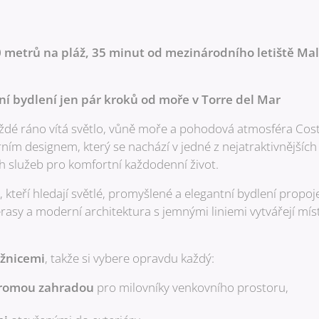
 metrů na pláž, 35 minut od mezinárodního letiště Ma
í bydlení jen pár kroků od moře v Torre del Mar
ždé ráno vítá světlo, vůně moře a pohodová atmosféra Cost
ím designem, který se nachází v jedné z nejatraktivnějších 
h služeb pro komfortní každodenní život.
y, kteří hledají světlé, promyšlené a elegantní bydlení pro
rasy a moderní architektura s jemnými liniemi vytvářejí míst
ložnicemi
, takže si vybere opravdu každý:
kromou zahradou
pro milovníky venkovního prostoru,