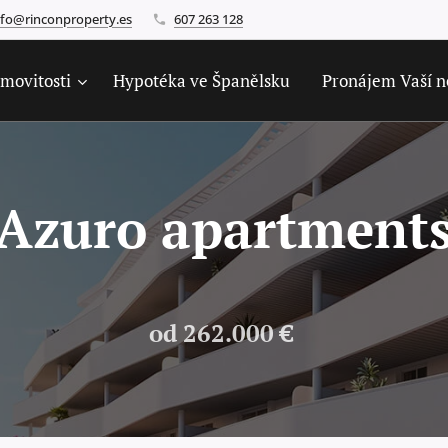
nfo@rinconproperty.es
607 263 128
movitosti
Hypotéka ve Španělsku
Pronájem Vaší n
 apartment
od 262.000 €