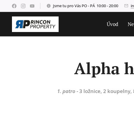
Jsme tu pro Vás PO - PÁ 10:00 - 20:00
i
Úvod
Ne
Alpha h
1. patro -
3 ložnice, 2 koupelny,