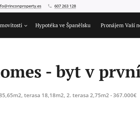
nfo@rinconproperty.es
607 263 128
movitosti
Hypotéka ve Španělsku
Pronájem Vaší n
omes - byt v prvn
 85,65m2, terasa 18,18m2, 2. terasa 2,75m2 - 367.000€