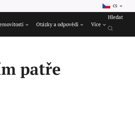
CS
Hledat
emovitosti
Otázky a odpovědi
Více
ím patře