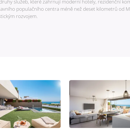
 druhy služeb, které zahrnují moderní hotely, rezidenční ko
hlavního populačního centra méně než deset kilometrů od M
stickým rozvojem.