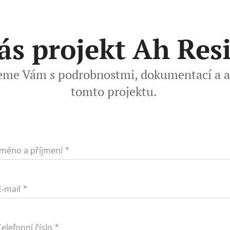
ás projekt Ah Res
eme Vám s podrobnostmi, dokumentací a a
tomto projektu.
Jméno a příjmení
E-mail
Telefonní číslo