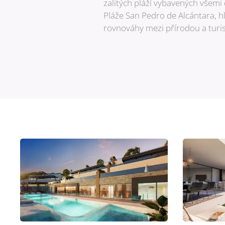
zalitých pláží vybavených všemi
Pláže San Pedro de Alcántara, 
rovnováhy mezi přírodou a turi