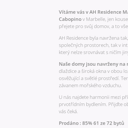
Vítáme vás v AH Residence Mar
Cabopino
v Marbelle, jen kouse
přejete pro svůj domov, a to vš
AH Residence byla navržena tak,
společných prostorech, tak v int
který nelze srovnávat s ničím jin
Naše domy jsou navrženy na m
dlaždice a široká okna v obou lo
osvěžující a světlé prostředí. T
závanem mořského vzduchu.
U nás najdete harmonii mezi př
prvotřídním bydlením. Přijďte ob
vás čeká.
Prodáno : 85% 61 ze 72 bytů