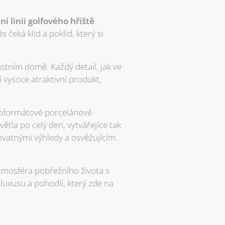
 linii golfového hřiště
čeká klid a poklid, který si
stním domě. Každý detail, jak ve
 vysoce atraktivní produkt,
oformátové porcelánové
tla po celý den, vytvářejíce tak
chvatnými výhledy a osvěžujícím
tmosféra pobřežního života s
luxusu a pohodlí, který zde na