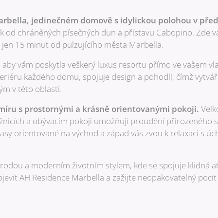
bella, jedinečném domově s idylickou polohou v přední
k od chráněných písečných dun a přístavu Cabopino. Zde vás 
e jen 15 minut od pulzujícího města Marbella.
 aby vám poskytla veškerý luxus resortu přímo ve vašem vla
eriéru každého domu, spojuje design a pohodlí, čímž vytváří
ým v této oblasti.
íru s prostornými a krásně orientovanými pokoji.
Velk
žnicích a obývacím pokoji umožňují proudění přirozeného svě
erasy orientované na východ a západ vás zvou k relaxaci s ú
írodou a moderním životním stylem, kde se spojuje klidná a
jevit AH Residence Marbella a zažijte neopakovatelný pocit 