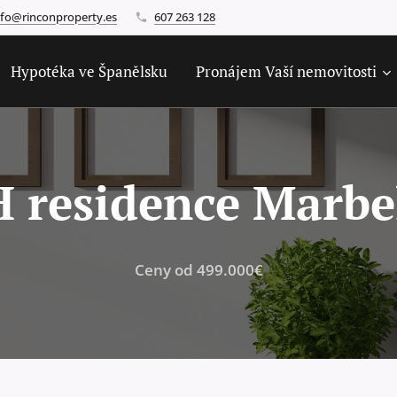
nfo@rinconproperty.es
607 263 128
Hypotéka ve Španělsku
Pronájem Vaší nemovitosti
 residence Marbe
Ceny od 499.000€