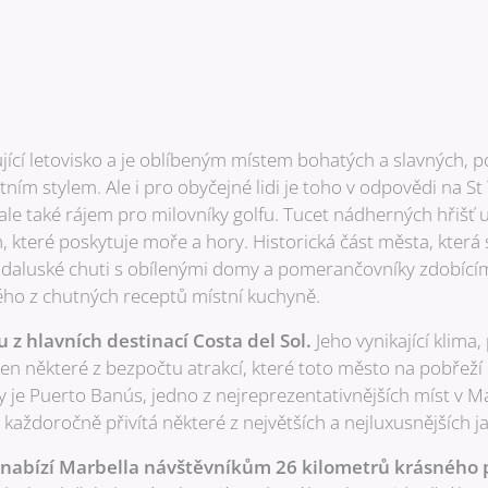
jící letovisko a je oblíbeným místem bohatých a slavných,
otním stylem. Ale i pro obyčejné lidi je toho v odpovědi na S
 ale také rájem pro milovníky golfu. Tucet nádherných hřišť 
které poskytuje moře a hory. Historická část města, která 
ndaluské chuti s obílenými domy a pomerančovníky zdobícími
ého z chutných receptů místní kuchyně.
 z hlavních destinací Costa del Sol.
Jeho vynikající klima,
jen některé z bezpočtu atrakcí, které toto město na pobřež
ry je Puerto Banús, jedno z nejreprezentativnějších míst v Ma
každoročně přivítá některé z největších a nejluxusnějších ja
abízí Marbella návštěvníkům 26 kilometrů krásného 