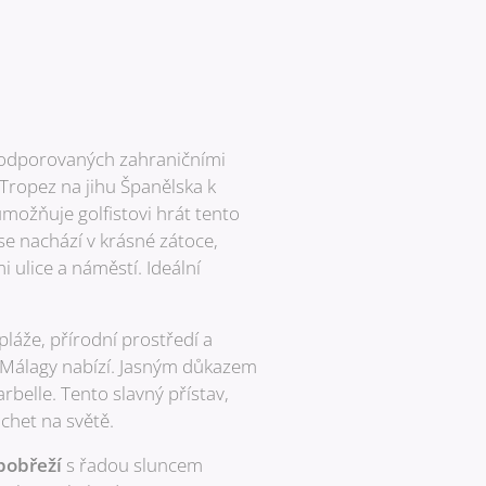
 podporovaných zahraničními
t Tropez na jihu Španělska k
umožňuje golfistovi hrát tento
se nachází v krásné zátoce,
 ulice a náměstí. Ideální
 pláže, přírodní prostředí a
í Málagy nabízí. Jasným důkazem
rbelle. Tento slavný přístav,
chet na světě.
pobřeží
s řadou sluncem