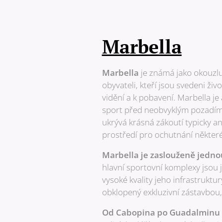
Marbella
Marbella
je známá jako okouzlu
obyvateli, kteří jsou svedeni živ
vidění a k pobavení. Marbella je
sport před neobvyklým pozadím, 
ukrývá krásná zákoutí typicky a
prostředí pro ochutnání někter
Marbella je zaslouženě jednou
hlavní sportovní komplexy jsou 
vysoké kvality jeho infrastruktu
obklopený exkluzivní zástavbou, 
Od Cabopina po Guadalminu n